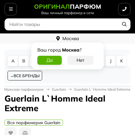
ОРИГИНАЛ
ПАРФЮМ
Ваш личный парфюмер в сети
Москва
Ваш город
Москва
?
A
B
C
D
E
F
G
H
I
J
K
L
ВСЕ БРЕНДЫ
Мужская парфюмерия
Guerlain
Guerlain L`Homme Ideal Extreme
Guerlain L`Homme Ideal
Extreme
Вся парфюмерия Guerlain