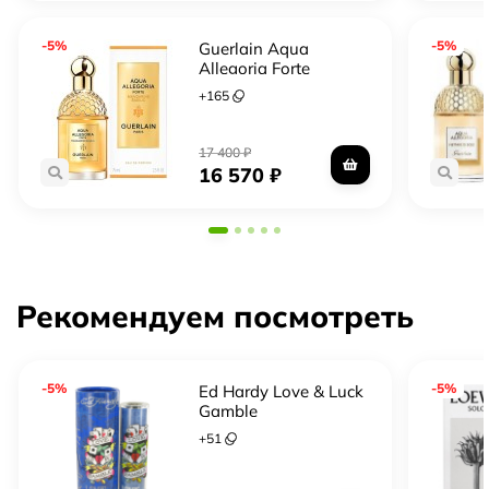
-5%
-5%
Guerlain Aqua
Allegoria Forte
Mandarine Basilic
+
165
17 400
₽
16 570
₽
Рекомендуем посмотреть
-5%
-5%
Ed Hardy Love & Luck
Gamble
+
51