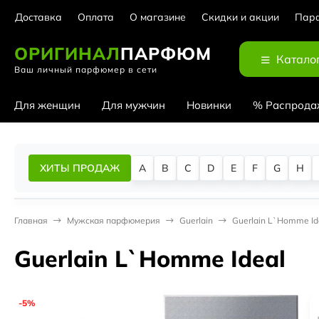
Доставка
Оплата
О магазине
Скидки и акции
Парф
ОРИГИНАЛ
ПАРФЮМ
Катало
Ваш личный парфюмер в сети
Для женщин
Для мужчин
Новинки
% Распрода
ХИТЫ ПРОДАЖ
A
B
C
D
E
F
G
H
Главная
Мужская парфюмерия
Guerlain
Guerlain L`Homme Id
Guerlain L`Homme Ideal
-5%