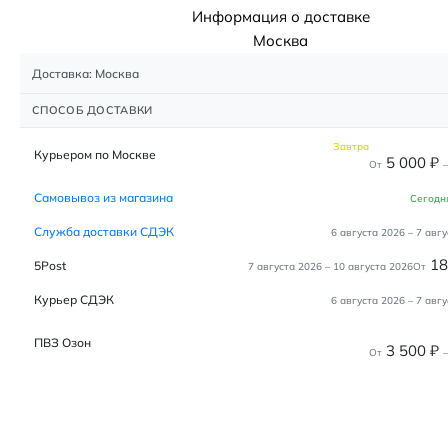
Информация о доставке
Москва
Доставка: Москва
СПОСОБ ДОСТАВКИ
Завтра
Курьером по Москве
5 000
₽
От
–
Самовывоз из магазина
Сегодн
Служба доставки СДЭК
6 августа 2026
–
7 авгу
1
5Post
7 августа 2026
–
10 августа 2026
От
Курьер СДЭК
6 августа 2026
–
7 авгу
ПВЗ Озон
3 500
₽
От
–