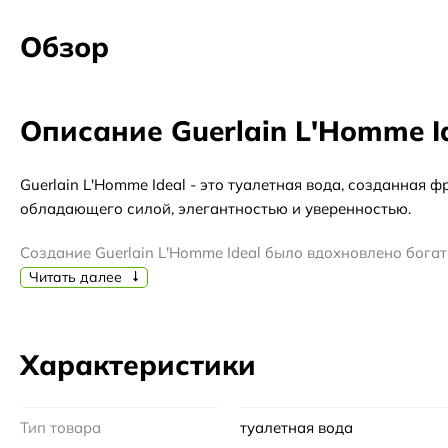
Обзор
Описание Guerlain L'Homme I
Guerlain L'Homme Ideal - это туалетная вода, созданная
обладающего силой, элегантностью и уверенностью.
Создание Guerlain L'Homme Ideal было вдохновлено богат
пор Guerlain стал одним из самых престижных и известн
Читать далее
Guerlain L'Homme Ideal обладает непревзойденной стойк
идеально подходит для осеннего и зимнего сезонов, когд
Характеристики
Верхние ноты Guerlain L'Homme Ideal включают бергамот
апельсинового цвета, лаванды и амаретто, создавая гар
Тип товара
туалетная вода
дерево, придавая аромату глубину и соблазнительность.