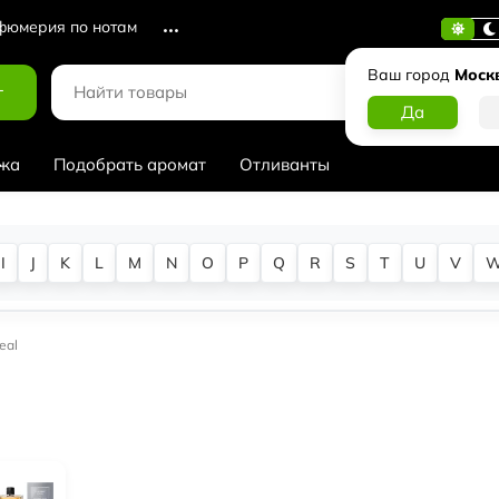
юмерия по нотам
Ваш город
Моск
г
жа
Подобрать аромат
Отливанты
I
J
K
L
M
N
O
P
Q
R
S
T
U
V
eal