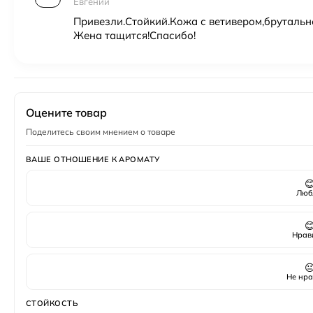
Евгений
Привезли.Стойкий.Кожа с ветивером,брутальн
Жена тащится!Спасибо!
Оцените товар
Поделитесь своим мнением о товаре
ВАШЕ ОТНОШЕНИЕ К АРОМАТУ

Люб

Нрав

Не нра
СТОЙКОСТЬ