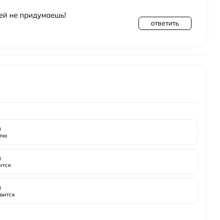
ей не придумаешь!
ответить

лю

ится

вится