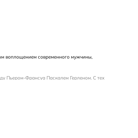
льным воплощением современного мужчины,
оду Пьером-Франсуа Паскалем Герленом. С тех
тяжении длительного времени. Этот аромат
ргию. Сердце аромата раскрывается нотами
ы включают в себя ваниль, кожу и сандаловое