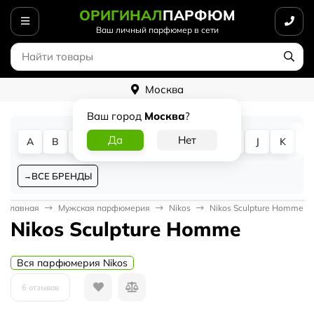
ОРИГИНАЛ
ПАРФЮМ
Ваш личный парфюмер в сети
Москва
Ваш город
Москва
?
A
B
C
D
E
F
G
H
I
J
K
L
ВСЕ БРЕНДЫ
Главная
Мужская парфюмерия
Nikos
Nikos Sculpture Homme
Nikos Sculpture Homme
Вся парфюмерия Nikos
6 отзывов