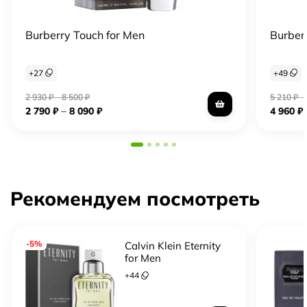
Burberry Touch for Men
Burber
+
27
+
49
2 930
₽
–
8 500
₽
5 210
₽
–
–
2 790
₽
8 090
₽
4 960
₽
Рекомендуем посмотреть
-5%
Calvin Klein Eternity
for Men
+
44