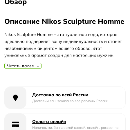
Обзор
Описание Nikos Sculpture Homme
Nikos Sculpture Homme – это туалетная вода, которая
идеально подчеркнет вашу индивидуальность и станет
незабываемым акцентом вашего образа. Этот
уникальный аромат создан для настоящих мужчин,
которые стремятся выделиться из толпы и подчеркнуть
Читать далее
свою силу и магнетизм.
Никос Sculpture Homme обладает невероятной
стойкостью, которая позволит вам наслаждаться его
чарующим ароматом на протяжении долгих часов. Этот
Доставка по всей России
аромат идеально подходит для использования в
Доставим ваш заказа во все регионы России
холодное время года, когда его ноты раскрываются в
полной мере, окружая вас теплым и уютным облаком
аромата.
Оплата онлайн
Наличными, банковской картой, онлайн, рассрочка