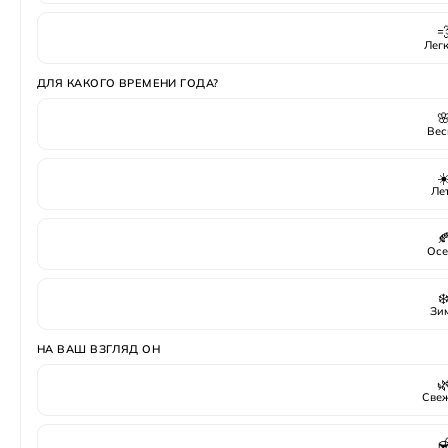

Лег
ДЛЯ КАКОГО ВРЕМЕНИ ГОДА?

Вес
☀
Ле

Осе
❄
Зи
НА ВАШ ВЗГЛЯД ОН

Све
