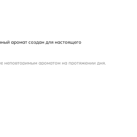
денный аромат создан для настоящего
 ее неповторимым ароматом на протяжении дня.
тность. Затем раскрываются сердечные ноты
нили и кедра, создающие чувственную и
оду Валентино Гаравани, стал символом роскоши и
х поклонников по всему миру.
ва и творчества. Valentino Uomo Edition Noire