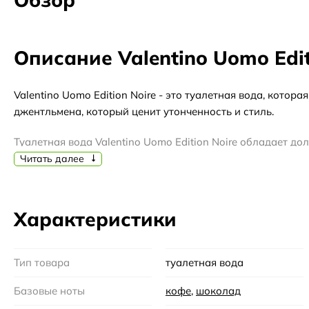
Описание Valentino Uomo Edit
Valentino Uomo Edition Noire - это туалетная вода, кото
джентльмена, который ценит утонченность и стиль.
Туалетная вода Valentino Uomo Edition Noire обладает 
Этот аромат идеально подходит для осенне-зимнего сезон
Читать далее
Аромат Valentino Uomo Edition Noire открывается нотами
черного кофе и кожи, которые добавляют аромату неповт
Характеристики
притягательную базу.
История создания Valentino Uomo Edition Noire берет сво
Тип товара
туалетная вода
изысканности. Благодаря своему уникальному стилю и без
Базовые ноты
кофе
,
шоколад
Валентино - это не просто бренд, это истинное искусство.