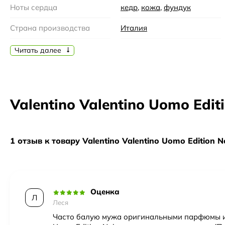
не исключение. Его утонченность и элегантность отражают
Ноты сердца
кедр
,
кожа
,
фундук
Страна производства
Италия
Бренд
Valentino
Читать далее
Семейство
Восточные
Время года
Осень
Valentino Valentino Uomo Edit
Время суток
Вечер
Возраст
35-45, 45 и более
1 отзыв к товару Valentino Valentino Uomo Edition N
Год создания
2015
Верхние ноты
бергамот
,
мирт
Оценка
Пол
Мужской
Л
Леся
Часто балую мужа оригинальными парфюмы и V