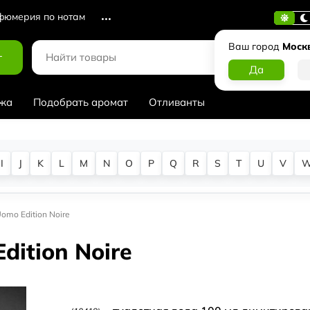
юмерия по нотам
Ваш город
Моск
г
жа
Подобрать аромат
Отливанты
I
J
K
L
M
N
O
P
Q
R
S
T
U
V
Uomo Edition Noire
dition Noire