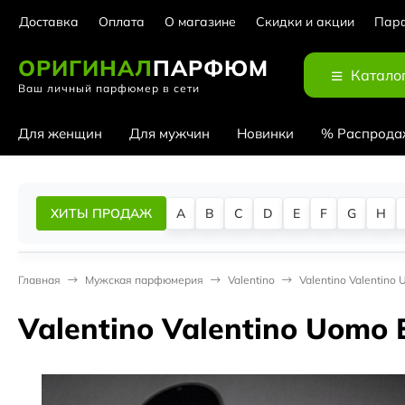
Доставка
Оплата
О магазине
Скидки и акции
Парф
ОРИГИНАЛ
ПАРФЮМ
Катало
Ваш личный парфюмер в сети
Для женщин
Для мужчин
Новинки
% Распрода
ХИТЫ ПРОДАЖ
A
B
C
D
E
F
G
H
Главная
Мужская парфюмерия
Valentino
Valentino Valentino 
Valentino Valentino Uomo E