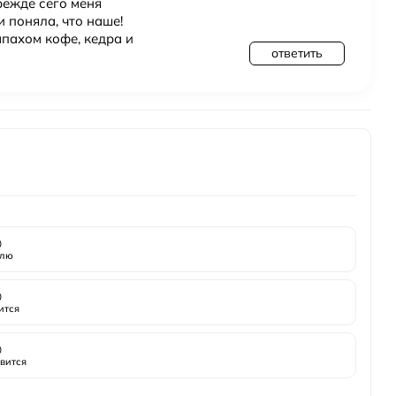
режде сего меня
 поняла, что наше!
пахом кофе, кедра и
ответить

лю

ится

вится