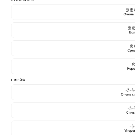
⏰⏰
Очень 
⏰
Дол
⏰
Сре
Коро
ШЛЕЙФ
💨💨
Очень с
💨
Силь
💨
Умере