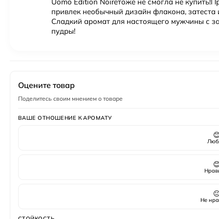
Uomo Edition Noireтоже не смогла не купить!П
привлек необычный дизайн флакона, затеста и
Сладкий аромат для настоящего мужчины с за
пудры!
Оцените товар
Поделитесь своим мнением о товаре
ВАШЕ ОТНОШЕНИЕ К АРОМАТУ

Люб

Нрав

Не нра
СТОЙКОСТЬ