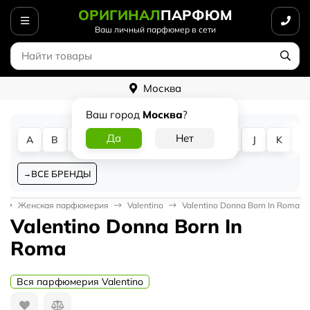
ОРИГИНАЛ
ПАРФЮМ
Ваш личный парфюмер в сети
Москва
Ваш город
Москва
?
A
B
C
D
E
F
G
H
I
J
K
L
ВСЕ БРЕНДЫ
Женская парфюмерия
Valentino
Valentino Donna Born In Roma
Valentino Donna Born In
Roma
Вся парфюмерия Valentino