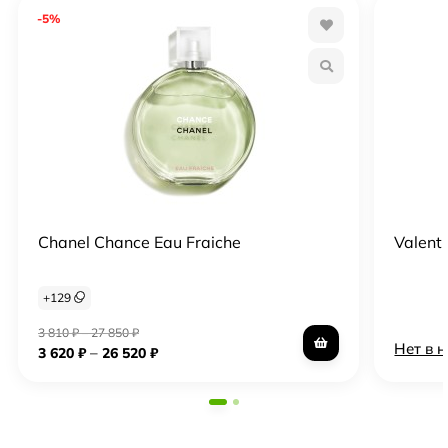
-5%
Chanel Chance Eau Fraiche
Valent
+
129
3 810
₽
–
27 850
₽
Нет в 
–
3 620
₽
26 520
₽