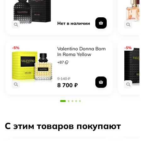
Нет в наличии
-5%
-5%
Valentino Donna Born
In Roma Yellow
Dream
+
87
9 140
₽
8 700
₽
С этим товаров покупают