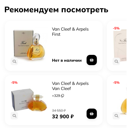
Рекомендуем посмотреть
-5%
Van Cleef & Arpels
First
Нет в наличии
-5%
-5%
Van Cleef & Arpels
Van Cleef
+
329
34 550
₽
32 900
₽