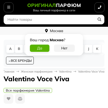
ОРИГИНАЛ
ПАРФЮМ
Ваш личный парфюмер в сети
Москва
Ваш город
Москва
?
A
B
C
D
E
F
G
H
I
J
K
L
ВСЕ БРЕНДЫ
Главная
Женская парфюмерия
Valentino
Valentino Voce Viva
Valentino Voce Viva
Вся парфюмерия Valentino