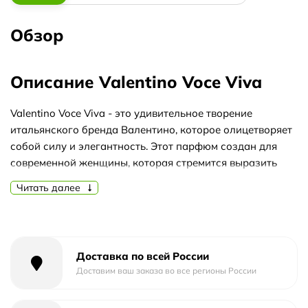
Обзор
Описание Valentino Voce Viva
Valentino Voce Viva - это удивительное творение
итальянского бренда Валентино, которое олицетворяет
собой силу и элегантность. Этот парфюм создан для
современной женщины, которая стремится выразить
свою индивидуальность и привлекательность.
Читать далее
Valentino Voce Viva - это настоящая парфюмерная вода,
которая обладает непревзойденной стойкостью
аромата. Его ноты раскрываются на коже с невероятной
гармонией и продолжают радовать своим присутствием
Доставка по всей России
в течение долгого времени. Этот аромат идеально
Доставим ваш заказа во все регионы России
подходит для осеннего сезона, когда прохладные
вечера и теплые цвета окружают нас.