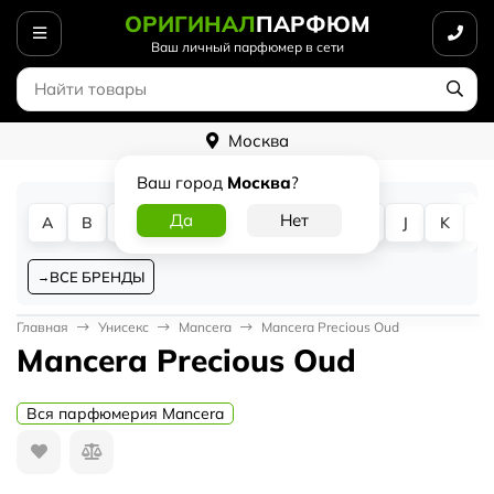
ОРИГИНАЛ
ПАРФЮМ
Ваш личный парфюмер в сети
Москва
Ваш город
Москва
?
A
B
C
D
E
F
G
H
I
J
K
L
ВСЕ БРЕНДЫ
Главная
Унисекс
Mancera
Mancera Precious Oud
Mancera Precious Oud
Вся парфюмерия Mancera