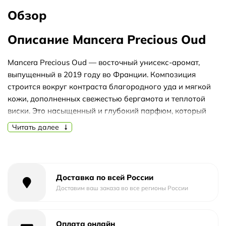
Обзор
Описание Mancera Precious Oud
Mancera Precious Oud — восточный унисекс-аромат,
выпущенный в 2019 году во Франции. Композиция
строится вокруг контраста благородного уда и мягкой
кожи, дополненных свежестью бергамота и теплотой
виски. Это насыщенный и глубокий парфюм, который
лучше всего раскрывается в прохладную погоду,
Читать далее
поэтому особенно уместен осенью и в вечернее время.
Верхние ноты встречают терпким удом, гладкой кожей,
цитрусовой искрой бергамота и сладковатым оттенком
виски. В сердце распускаются роза, пачули, фиалка,
Доставка по всей России
магнолия и неожиданный аккорд тирамису,
Доставим ваш заказа во все регионы России
добавляющий сливочно-кофейную грань. База из
дубового мха, амбры, ванили, сандала и кедра делает
Оплата онлайн
шлейф тёплым, древесно-бальзамическим и долгим.