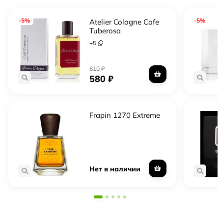
-5%
-5%
Atelier Cologne Cafe
Tuberosa
+
5
610
₽
580
₽
Frapin 1270 Extreme
Нет в наличии