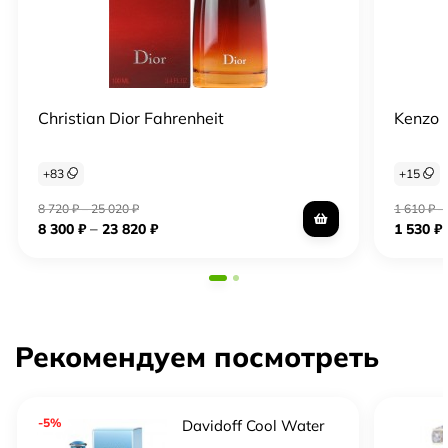
Christian Dior Fahrenheit
Kenzo 
+
83
+
15
8 720
₽
–
25 020
₽
1 610
₽
–
–
8 300
₽
23 820
₽
1 530
₽
Рекомендуем посмотреть
-5%
Davidoff Cool Water