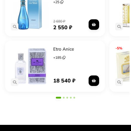
+
25
2 680
₽
2 550
₽
-5%
Etro Anice
+
185
18 540
₽