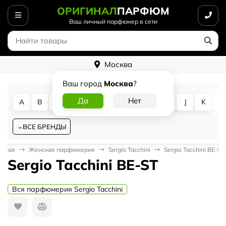
ОРИГИНАЛ
ПАРФЮМ
Ваш личный парфюмер в сети
Москва
Ваш город
Москва
?
A
B
C
D
E
F
G
H
I
J
K
L
ВСЕ БРЕНДЫ
авная
Женская парфюмерия
Sergio Tacchini
Sergio Tacchini BE-ST
Sergio Tacchini BE-ST
Вся парфюмерия Sergio Tacchini