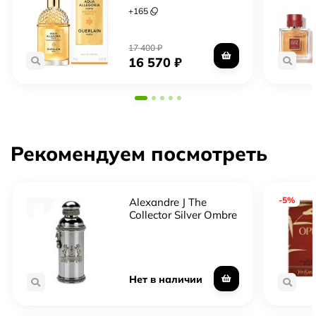
Mandarine Basilic
+
165
17 400
₽
16 570
₽
Рекомендуем посмотреть
-5%
Alexandre J The
Collector Silver Ombre
Нет в наличии