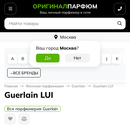
ОРИГИНАЛ
ПАРФЮМ
Ваш личный парфюмер в сети
Москва
Ваш город
Москва
?
A
B
C
D
E
F
G
H
I
J
K
L
ВСЕ БРЕНДЫ
Главная
Женская парфюмерия
Guerlain
Guerlain LUI
Guerlain LUI
Вся парфюмерия Guerlain