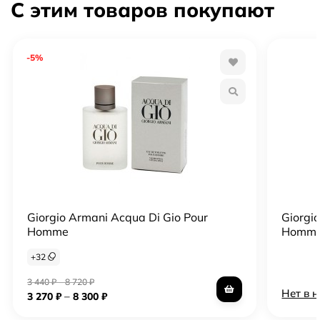
С этим товаров покупают
-5%
Giorgio Armani Acqua Di Gio Pour
Giorgi
Homme
Homm
+
32
3 440
₽
–
8 720
₽
Нет в 
–
3 270
₽
8 300
₽