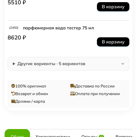
5510 ₽
В корзину
парфюмерная вода тестер 75 мл
(2450)
8620 ₽
В корзину
Другие варианты · 5 вариантов
100% оригинал
Доставка по России
Возврат и обмен
Оплата при получении
Долями / карта
Обзор
Характеристики
Отзывы
Вопросы и
0