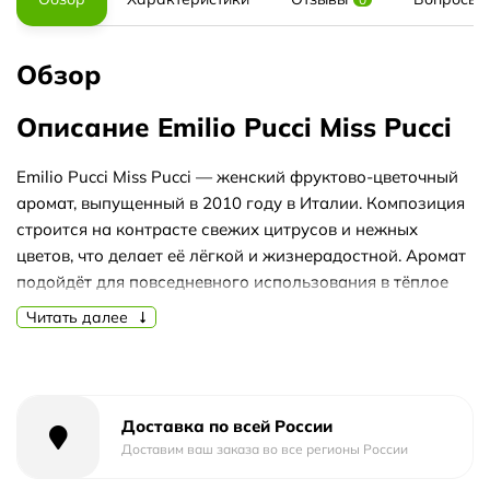
Обзор
Описание Emilio Pucci Miss Pucci
Emilio Pucci Miss Pucci — женский фруктово-цветочный
аромат, выпущенный в 2010 году в Италии. Композиция
строится на контрасте свежих цитрусов и нежных
цветов, что делает её лёгкой и жизнерадостной. Аромат
подойдёт для повседневного использования в тёплое
время года.
Читать далее
Верхние ноты открываются цитрусами, сицилийским
лимоном и магнолией, создавая искристое и солнечное
первое впечатление. В сердце раскрываются
апельсиновый цвет, роза, жасмин и иланг-иланг,
Доставка по всей России
добавляя цветочную мягкость и женственность. База из
Доставим ваш заказа во все регионы России
мускуса, кедра из Вирджинии и ириса придаёт