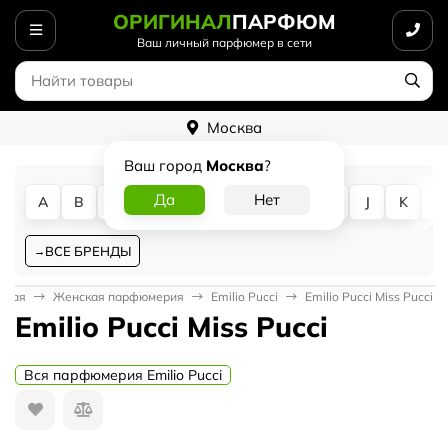
ОРИГИНАЛ
ПАРФЮМ
Ваш личный парфюмер в сети
Москва
Ваш город
Москва
?
A
B
C
D
E
F
G
H
I
J
K
L
ВСЕ БРЕНДЫ
вная
Женская парфюмерия
Emilio Pucci
Emilio Pucci Miss Pucci
Emilio Pucci Miss Pucci
Вся парфюмерия Emilio Pucci