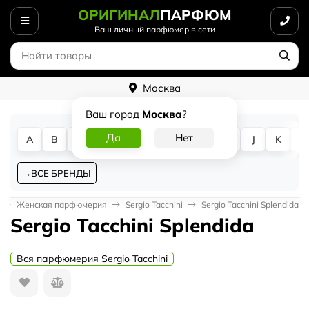
ОРИГИНАЛ
ПАРФЮМ
Ваш личный парфюмер в сети
Москва
Ваш город
Москва
?
A
B
C
D
E
F
G
H
I
J
K
L
ВСЕ БРЕНДЫ
Женская парфюмерия
Sergio Tacchini
Sergio Tacchini Splendida
Sergio Tacchini Splendida
Вся парфюмерия Sergio Tacchini