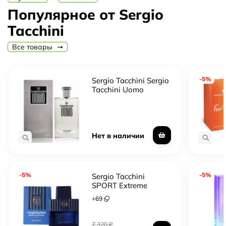
особенное, и Sergio Tacchini Splendida – не исключение.
Популярное от Sergio
Tacchini
Все товары
-5%
Sergio Tacchini Sergio
Tacchini Uomo
Нет в наличии
-5%
-5%
Sergio Tacchini
SPORT Extreme
+
69
7 320
₽