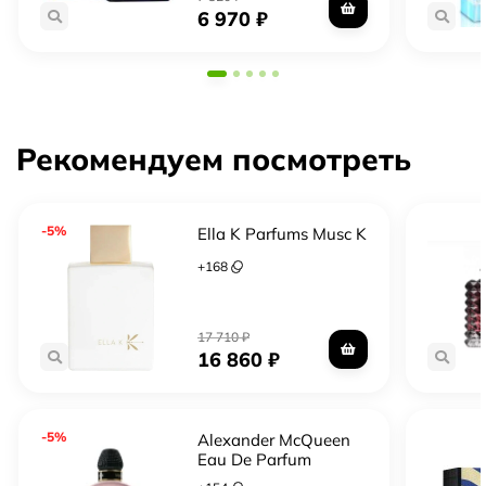
6 970
₽
Рекомендуем посмотреть
-5%
Ella K Parfums Musc K
+
168
17 710
₽
16 860
₽
-5%
Alexander McQueen
Eau De Parfum