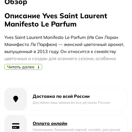
Обзор
Описание Yves Saint Laurent
Manifesto Le Parfum
Yves Saint Laurent Manifesto Le Parfum (Ив Сен Лоран
Манифесто Ле Парфюм) — женский цветочный аромат,
выпущенный в 2013 году. Он относится к семейству
цветочных и создан для осеннего сезона, особенно
уместен в вечернее время. Аромат отличается
Читать далее
насыщенным и теплым характером, который
раскрывается постепенно.
Верхняя нота — бергамот — дает свежее цитрусовое
Доставка по всей России
начало. В сердце раскрываются жасмин и ирис,
Доставим ваш заказа во все регионы России
создавая цветочный, слегка пудровый аккорд. База из
сандалового дерева, бензоина и тонка-бобов добавляет
глубину и теплоту, оставляя мягкий шлейф.
Оплата онлайн
Этот аромат подойдет для прохладной погоды и
Наличными, банковской картой, онлайн, рассрочка