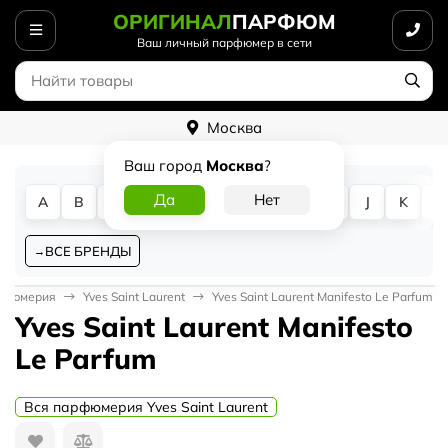
ОРИГИНАЛ
ПАРФЮМ
Ваш личный парфюмер в сети
Москва
Ваш город
Москва
?
A
B
C
D
E
F
G
H
I
J
K
L
ВСЕ БРЕНДЫ
рфюмерия
Yves Saint Laurent
Yves Saint Laurent Manifesto Le Parfum
Yves Saint Laurent Manifesto
Le Parfum
Вся парфюмерия Yves Saint Laurent