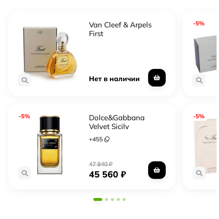
-5%
Van Cleef & Arpels
First
Нет в наличии
-5%
-5%
Dolce&Gabbana
Velvet Sicily
+
455
47 840
₽
45 560
₽