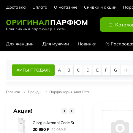
Доставка
Оплата
О магазине
Скидки и акции
Парф
ОРИГИНАЛ
ПАРФЮМ
Катало
Ваш личный парфюмер в сети
Для женщин
Для мужчин
Новинки
% Распрода
Cerruti 1881 Bella Notte
ХИТЫ ПРОДАЖ
A
B
C
D
E
F
G
H
5 930
₽
6 230
₽
Chopard Rose Malaki
Главная
Бренды
Парфюмерия Anat Fritz
Нет в наличии
Chopard Wish Pink Diamond
Акция!
3 140
₽
3 300
₽
Giorgio Armani Code Summer Eau Fraiche
20 980
₽
22 030
₽