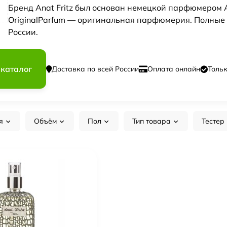
Бренд Anat Fritz был основан немецкой парфюмером А
OriginalParfum — оригинальная парфюмерия. Полные 
России.
 каталог
Доставка по всей России
Оплата онлайн
Толь
я
Объём
Пол
Тип товара
Тестер