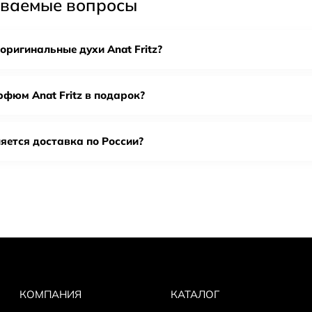
аваемые вопросы
смина и розы, смягченных ванилью и сандалом. Этот аромат
nat Fritz - это не просто парфюм, это искусство, которое 
оригинальные духи Anat Fritz?
 оригинальной парфюмерии An
рфюм Anat Fritz в подарок?
паковку: у оригинала ровная полиграфия, качественный карт
tch code на коробке и флаконе — коды должны совпадать.
лакон и распылитель: без сколов, люфта и следов переклейк
яется доставка по России?
мат: оригинал раскрывается постепенно и держится стабильн
ся».
олько у проверенных продавцов с оригинальной поставкой.
КОМПАНИЯ
КАТАЛОГ