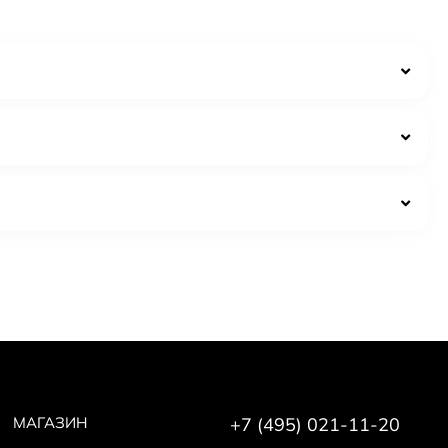
 подойдет для романтического вечера или особого
поможет выразить вашу индивидуальность и уникальность.
at Fritz
он и аккуратная плёнка.
и.
о; некачественные копии часто звучат резко и быстро
МАГАЗИН
+7 (495) 021-11-20