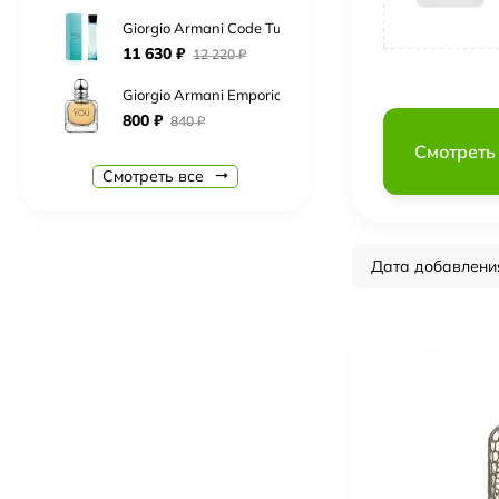
Giorgio Armani Code Turquoise (eau fraiche)
11 630
₽
12 220
₽
Giorgio Armani Emporio Armani Because It`s You
800
₽
840
₽
Смотреть
Giorgio Armani Si Passione Eclat
Смотреть все
840
₽
890
₽
Boadicea The Victorious Complex
19 830
₽
20 830
₽
Дата добавлени
Burberry Brit Rhythm for men
Нет в наличии
Carolina Herrera CH Men
7 510
₽
7 890
₽
Cerruti 1881 Bella Notte
5 930
₽
6 230
₽
Chopard Rose Malaki