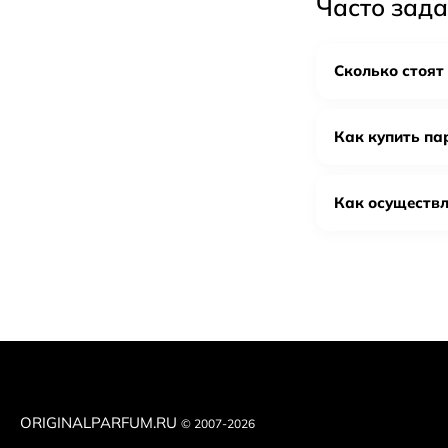
Часто зад
цветочных нот жа
случая. Ароматы A
Сколько стоят 
Признаки
Как купить па
Проверьте у
Сравните ba
Осмотрите ф
Как осуществл
Оцените аро
«схлопывают
Покупайте т
ORIGINALPARFUM.RU
© 2007-2026