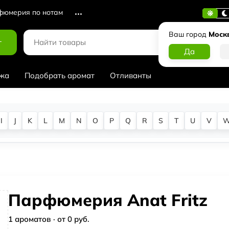
юмерия по нотам
Ваш город
Моск
г
жа
Подобрать аромат
Отливанты
I
J
K
L
M
N
O
P
Q
R
S
T
U
V
Парфюмерия Anat Fritz
1 ароматов · от 0 руб.