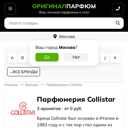
ОРИГИНАЛ
ПАРФЮМ
Ваш личный парфюмер в сети
Москва
Ваш город
Москва
?
A
B
C
D
E
F
G
H
I
J
K
L
ВСЕ БРЕНДЫ
Главная
Бренды
Парфюмерия Collistar
Парфюмерия Collistar
3 ароматов · от 0 руб.
Бренд Collistar был основан в Италии в
1983 году и с тех пор стал одним из