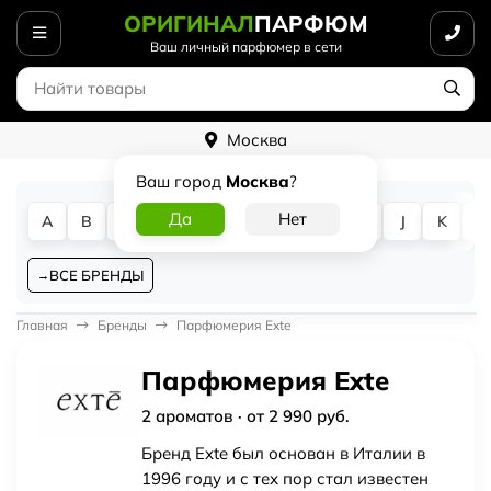
ОРИГИНАЛ
ПАРФЮМ
Ваш личный парфюмер в сети
Москва
Ваш город
Москва
?
A
B
C
D
E
F
G
H
I
J
K
L
ВСЕ БРЕНДЫ
Главная
Бренды
Парфюмерия Exte
Парфюмерия Exte
2 ароматов · от 2 990 руб.
Бренд Exte был основан в Италии в
1996 году и с тех пор стал известен