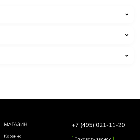
вленным скалистым побережьем Австралии. Этот аромат
оматы Goldfield and Banks - это настоящее искусство,
ldfield and Banks
он и аккуратная плёнка.
и.
о; некачественные копии часто звучат резко и быстро
МАГАЗИН
+7 (495) 021-11-20
Корзина
Заказать звонок