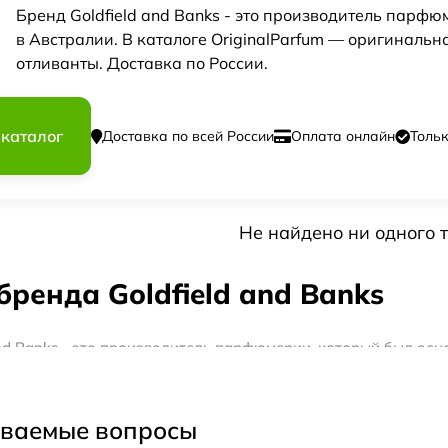
Бренд Goldfield and Banks - это производитель парфю
в Австралии. В каталоге OriginalParfum — оригинал
отливанты. Доставка по России.
 каталог
Доставка по всей России
Оплата онлайн
Толь
Не найдено ни одного т
бренда Goldfield and Banks
and Banks - это производитель парфюмерии, который был осн
 и богатство австралийской природы в своих ароматах. Аро
лии, от дикой природы до исторических зданий. Каждый ар
редиентов, которые отражают уникальный характер каждого
аваемые вопросы
 боронии, который произрастает в южной части Австралии. 