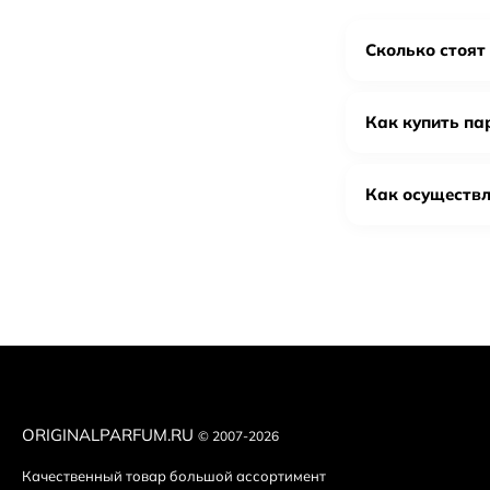
с нотами фруктов
Нет в наличии
имеет свежие нот
Сколько стоят 
Chopard Wish Pink Diamond
которое отражает
3 140
₽
3 300
₽
Как купить па
Признаки
Giorgio Armani Code Summer Eau Fraiche
20 980
₽
22 030
₽
Проверьте у
Как осуществл
Giorgio Armani Code Turquoise (eau fraiche)
Сравните ba
11 630
₽
12 220
₽
Осмотрите ф
Giorgio Armani Emporio Armani Because It`s You
Оцените аро
800
₽
840
₽
«схлопывают
Покупайте т
ORIGINALPARFUM.RU
© 2007-2026
Качественный товар большой ассортимент