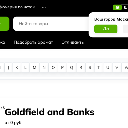
юмерия по нотам
Ваш город
Моск
г
жа
Подобрать аромат
Отливанты
I
J
K
L
M
N
O
P
Q
R
S
T
U
V
Goldfield and Banks
от 0 руб.