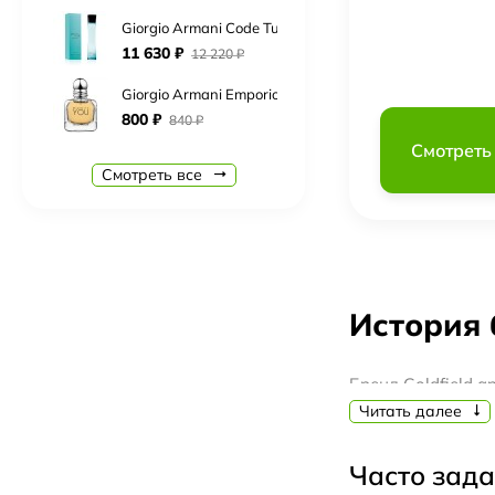
Giorgio Armani Code Turquoise (eau fraiche)
11 630
₽
12 220
₽
Giorgio Armani Emporio Armani Because It`s You
800
₽
840
₽
Смотреть
Giorgio Armani Si Passione Eclat
Смотреть все
840
₽
890
₽
Boadicea The Victorious Complex
19 830
₽
20 830
₽
Burberry Brit Rhythm for men
История 
Нет в наличии
Carolina Herrera CH Men
Бренд Goldfield 
7 510
₽
7 890
₽
отразить красоту
Читать далее
Cerruti 1881 Bella Notte
регионами Австра
5 930
₽
6 230
₽
качественных инг
Часто зад
на основе цветка
Chopard Rose Malaki