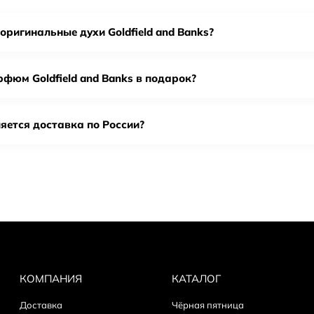
 и древесины. Аромат Pacific Rock Moss был создан вдохно
ы мха, которые смешиваются с нотами лимона и древесины. Ар
оригинальные духи Goldfield and Banks?
 красоту и уникальность Австралии.
рфюм Goldfield and Banks в подарок?
 оригинальной парфюмерии Go
паковку: у оригинала ровная полиграфия, качественный карт
яется доставка по России?
tch code на коробке и флаконе — коды должны совпадать.
лакон и распылитель: без сколов, люфта и следов переклейк
мат: оригинал раскрывается постепенно и держится стабильн
ся».
олько у проверенных продавцов с оригинальной поставкой.
КОМПАНИЯ
КАТАЛОГ
Доставка
Чёрная пятница