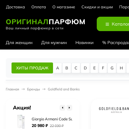
Доставка
Оплата
О магазине
Скидки и акции
Парф
ОРИГИНАЛ
ПАРФЮМ
Катало
Ваш личный парфюмер в сети
Для женщин
Для мужчин
Новинки
% Распрода
Cerruti 1881 Bella Notte
ХИТЫ ПРОДАЖ
A
B
C
D
E
F
G
H
5 930
₽
6 230
₽
Chopard Rose Malaki
Главная
Бренды
Goldfield and Banks
Нет в наличии
Chopard Wish Pink Diamond
Акция!
3 140
₽
3 300
₽
Giorgio Armani Code Summer Eau Fraiche
20 980
₽
22 030
₽