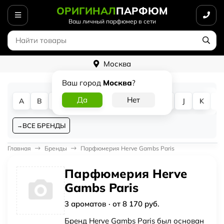
ОРИГИНАЛ
ПАРФЮМ
Ваш личный парфюмер в сети
Москва
Ваш город
Москва
?
A
B
C
D
E
F
G
H
I
J
K
L
ВСЕ БРЕНДЫ
Главная
Бренды
Парфюмерия Herve Gambs Paris
Парфюмерия Herve
Gambs Paris
3 ароматов · от 8 170 руб.
Бренд Herve Gambs Paris был основан