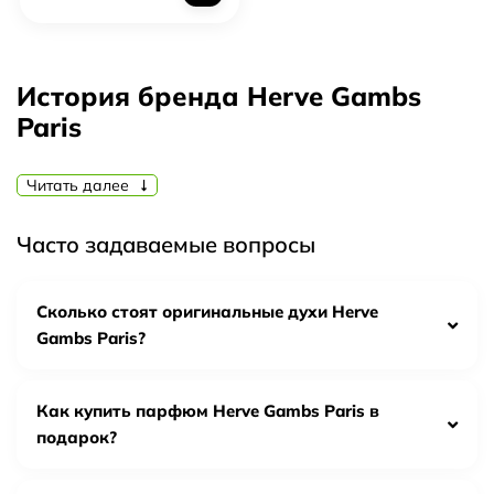
История бренда Herve Gambs
Paris
Бренд Herve Gambs Paris был основан французским
Читать далее
парфюмером Эрве Гамбсом в 1989 году. Эрве Гамбс
известен своими эксклюзивными ароматами, которые
Часто задаваемые вопросы
сочетают в себе традиционные французские
парфюмерные ноты с современными тенденциями.
Ароматы Herve Gambs Paris отличаются высоким
Сколько стоят оригинальные духи Herve
качеством и изысканным дизайном. Они создаются из
Gambs Paris?
лучших ингредиентов, включая редкие экзотические
масла и цветы. Каждый аромат Herve Gambs Paris - это
Как купить парфюм Herve Gambs Paris в
уникальное творение, которое отражает
подарок?
индивидуальность и стиль своего обладателя. Ноты
ароматов Herve Gambs Paris могут быть описаны как