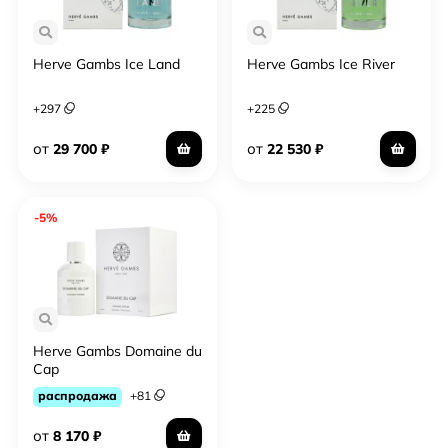
Herve Gambs Ice Land
Herve Gambs Ice River
+
297
+
225
от
от
29 700
₽
22 530
₽
-5%
Herve Gambs Domaine du
Cap
распродажа
+
81
от
8 170
₽