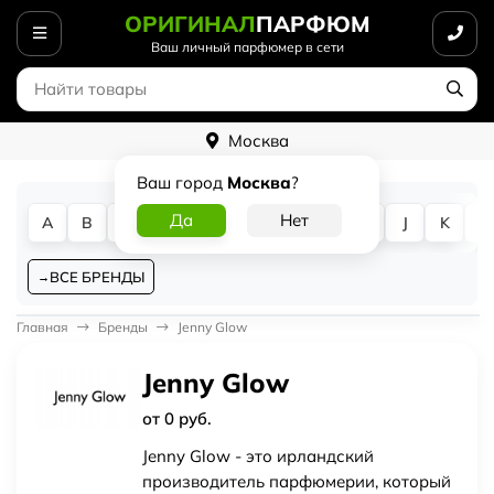
ОРИГИНАЛ
ПАРФЮМ
Ваш личный парфюмер в сети
Москва
Ваш город
Москва
?
A
B
C
D
E
F
G
H
I
J
K
L
ВСЕ БРЕНДЫ
Главная
Бренды
Jenny Glow
Jenny Glow
от 0 руб.
Jenny Glow - это ирландский
производитель парфюмерии, который