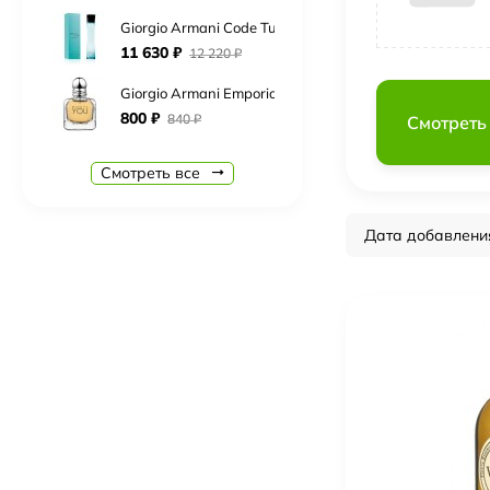
Giorgio Armani Code Turquoise (eau fraiche)
11 630
₽
12 220
₽
Giorgio Armani Emporio Armani Because It`s You
800
₽
840
₽
Смотреть
Giorgio Armani Si Passione Eclat
Смотреть все
840
₽
890
₽
Boadicea The Victorious Complex
Дата добавлени
19 830
₽
20 830
₽
Burberry Brit Rhythm for men
Нет в наличии
Carolina Herrera CH Men
7 510
₽
7 890
₽
Cerruti 1881 Bella Notte
5 880
₽
6 180
₽
Chopard Rose Malaki