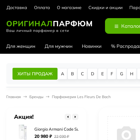
Доставка
Оплата
О магазине
Скидки и акции
Парф
ОРИГИНАЛ
ПАРФЮМ
Катало
Ваш личный парфюмер в сети
Для женщин
Для мужчин
Новинки
% Распрода
Cerruti 1881 Bella Notte
ХИТЫ ПРОДАЖ
A
B
C
D
E
F
G
H
5 880
₽
6 180
₽
Chopard Rose Malaki
Главная
Бренды
Парфюмерия Les Fleurs De Bach
Нет в наличии
Chopard Wish Pink Diamond
Акция!
3 140
₽
3 300
₽
Giorgio Armani Code Summer Eau Fraiche
20 980
₽
22 030
₽