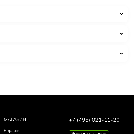
 и равновесия в своей жизни.
s Fleurs De Bach
он и аккуратная плёнка.
и.
о; некачественные копии часто звучат резко и быстро
МАГАЗИН
+7 (495) 021-11-20
Корзина
Заказать звонок