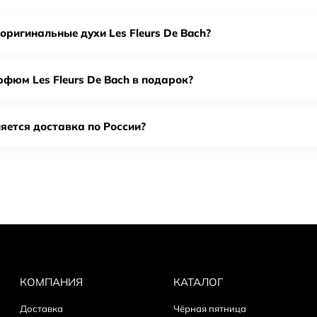
 De Bach - это не просто парфюм, а способ достичь гармонии
оригинальные духи Les Fleurs De Bach?
 оригинальной парфюмерии Le
рфюм Les Fleurs De Bach в подарок?
паковку: у оригинала ровная полиграфия, качественный карт
tch code на коробке и флаконе — коды должны совпадать.
лакон и распылитель: без сколов, люфта и следов переклейк
яется доставка по России?
мат: оригинал раскрывается постепенно и держится стабильн
ся».
олько у проверенных продавцов с оригинальной поставкой.
КОМПАНИЯ
КАТАЛОГ
Доставка
Чёрная пятница