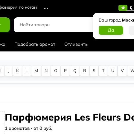
юмерия по нотам
Ваш город
Моск
г
жа
Подобрать аромат
Отливанты
I
J
K
L
M
N
O
P
Q
R
S
T
U
V
Парфюмерия Les Fleurs D
1 ароматов · от 0 руб.