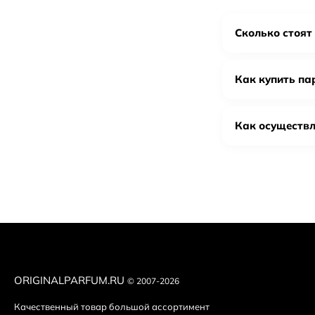
аромат Les Fleurs
Сколько стоят 
Признаки
Как купить па
Проверьте у
Сравните ba
Осмотрите ф
Как осуществл
Оцените аро
«схлопывают
Покупайте т
ORIGINALPARFUM.RU
© 2007-2026
Качественный товар большой ассортимент