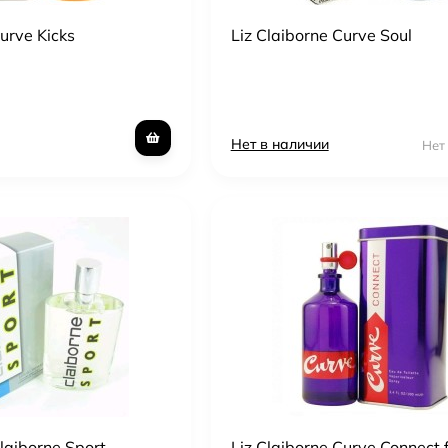
Curve Kicks
Liz Claiborne Curve Soul
Нет в наличии
Нет
Claiborne Sport
Liz Claiborne Curve Connect 