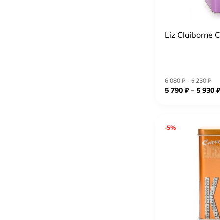
Liz Claiborne 
6 080
₽
–
6 230
₽
–
5 790
₽
5 930
₽
-5%