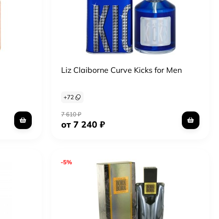
Liz Claiborne Curve Kicks for Men
+
72
7 610
₽
от 7 240
₽
-5%