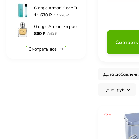
Giorgio Armani Code Turquoise (eau fraiche)
11 630
₽
12 220
₽
Giorgio Armani Emporio Armani Because It`s You
800
₽
840
₽
Смотреть
Giorgio Armani Si Passione Eclat
Смотреть все
840
₽
890
₽
Boadicea The Victorious Complex
19 830
₽
20 830
₽
Дата добавлени
Burberry Brit Rhythm for men
Нет в наличии
Цена, руб.
Carolina Herrera CH Men
7 510
₽
7 890
₽
-5%
Cerruti 1881 Bella Notte
5 930
₽
6 230
₽
Chopard Rose Malaki