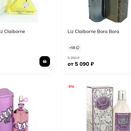
iz Claiborne
Liz Claiborne Bora Bora
+
58
5 350
₽
от 5 090
₽
-5%