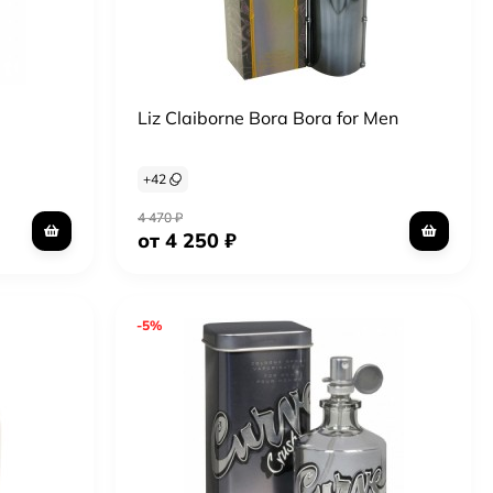
Liz Claiborne Bora Bora for Men
+
42
4 470
₽
от 4 250
₽
-5%