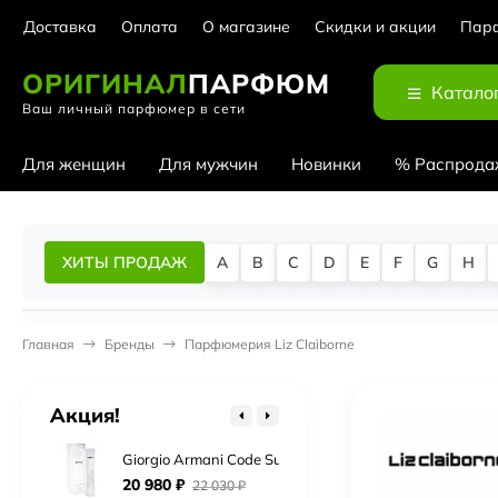
Доставка
Оплата
О магазине
Скидки и акции
Парф
ОРИГИНАЛ
ПАРФЮМ
Катало
Ваш личный парфюмер в сети
Для женщин
Для мужчин
Новинки
% Распрода
Cerruti 1881 Bella Notte
ХИТЫ ПРОДАЖ
A
B
C
D
E
F
G
H
5 930
₽
6 230
₽
Chopard Rose Malaki
Главная
Бренды
Парфюмерия Liz Claiborne
Нет в наличии
Chopard Wish Pink Diamond
Акция!
3 140
₽
3 300
₽
Giorgio Armani Code Summer Eau Fraiche
20 980
₽
22 030
₽