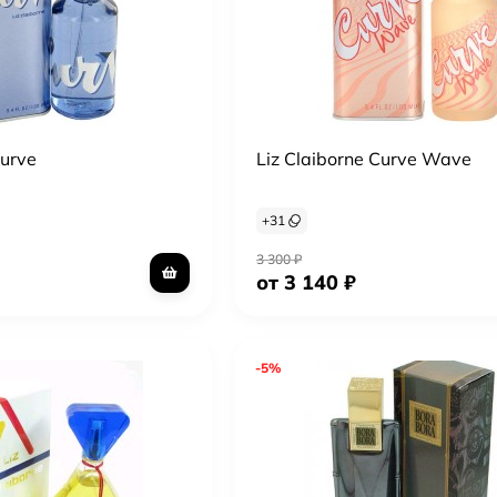
Curve
Liz Claiborne Curve Wave
+
31
3 300
₽
от 3 140
₽
-5%