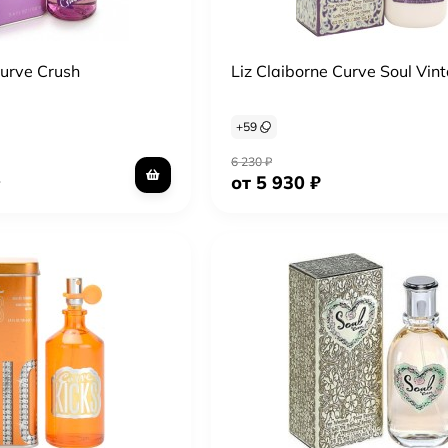
Curve Crush
Liz Claiborne Curve Soul Vin
+
59
6 230
₽
от 5 930
₽