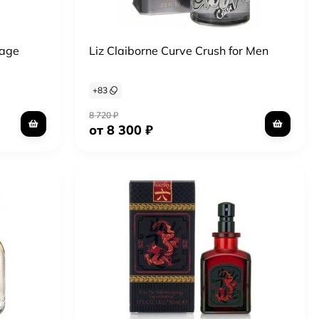
tage
Liz Claiborne Curve Crush for Men
+
83
8 720
₽
от 8 300
₽