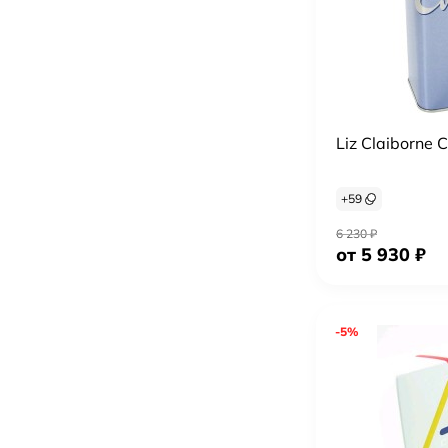
Нет в наличии
Chopard Wish Pink Diamond
3 140
₽
3 300
₽
Giorgio Armani Code Summer Eau Fraiche
20 980
₽
22 030
₽
Liz Claiborne 
Giorgio Armani Code Turquoise (eau fraiche)
11 630
₽
+
59
12 220
₽
6 230
₽
Giorgio Armani Emporio Armani Because It`s You
от 5 930
₽
800
₽
840
₽
-5%