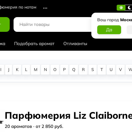
юмерия по нотам
Ваш город
Моск
г
жа
Подобрать аромат
Отливанты
I
J
K
L
M
N
O
P
Q
R
S
T
U
V
Парфюмерия Liz Claiborn
20 ароматов · от 2 850 руб.