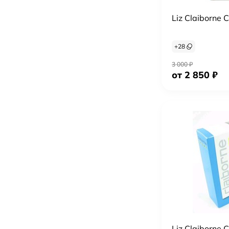
Liz Claiborne 
+
28
3 000
₽
от 2 850
₽
Liz Claiborne 