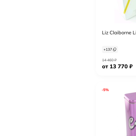
Liz Claiborne L
+
137
14 460
₽
от 13 770
₽
-5%