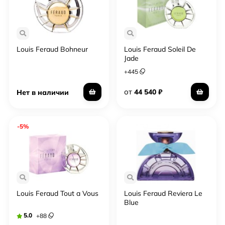
Louis Feraud Bohneur
Louis Feraud Soleil De
Jade
+
445
от
44 540
₽
Нет в наличии
-5%
Louis Feraud Tout a Vous
Louis Feraud Reviera Le
Blue
5.0
+
88