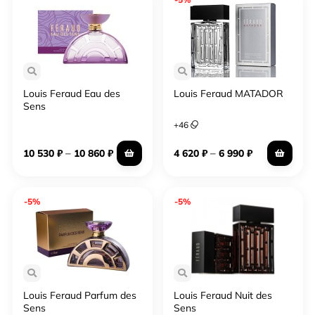
Louis Feraud Eau des
Louis Feraud MATADOR
Sens
+
46
–
–
10 530
₽
10 860
₽
4 620
₽
6 990
₽
-5%
-5%
Louis Feraud Parfum des
Louis Feraud Nuit des
Sens
Sens