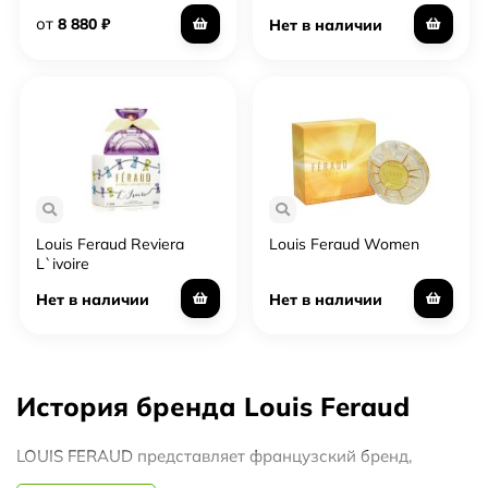
от
8 880
₽
Нет в наличии
Louis Feraud Reviera
Louis Feraud Women
L`ivoire
Нет в наличии
Нет в наличии
История бренда Louis Feraud
LOUIS FERAUD представляет французский бренд,
созданный молодым и успешным дизайнером Луисом