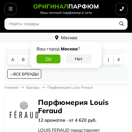
ОРИГИНАЛ
ПАРФЮМ
Ваш личный парфюмер в сети
Москва
Ваш город
Москва
?
A
B
C
D
E
F
G
H
I
J
K
L
ВСЕ БРЕНДЫ
Главная
Бренды
Парфюмерия Louis Feraud
Парфюмерия Louis
Feraud
12 ароматов · от 4 620 руб.
LOUIS FERAUD представляет