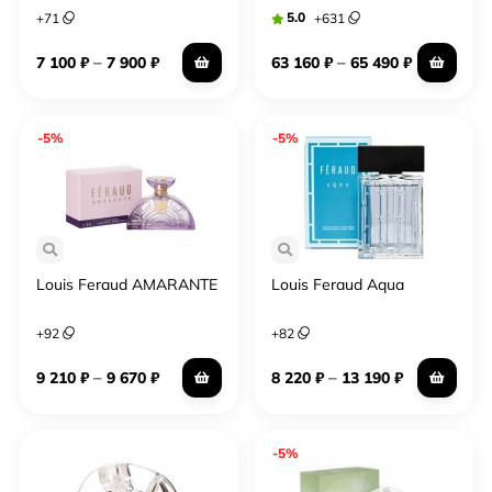
5.0
+
71
+
631
–
–
7 100
₽
7 900
₽
63 160
₽
65 490
₽
-5%
-5%
Louis Feraud AMARANTE
Louis Feraud Aqua
+
92
+
82
–
–
9 210
₽
9 670
₽
8 220
₽
13 190
₽
-5%