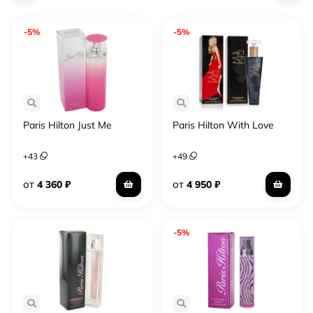
-5%
-5%
Paris Hilton Just Me
Paris Hilton With Love
+
43
+
49
от
от
4 360
₽
4 950
₽
-5%