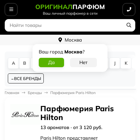
ОРИГИНАЛ
ПАРФЮМ
Ваш личный парфюмер в сети
Москва
Ваш город
Москва
?
A
B
C
D
E
F
G
H
I
J
K
L
ВСЕ БРЕНДЫ
Главная
Бренды
Парфюмерия Paris Hilton
Парфюмерия Paris
Hilton
13 ароматов · от 3 120 руб.
Paris Hilton представляет