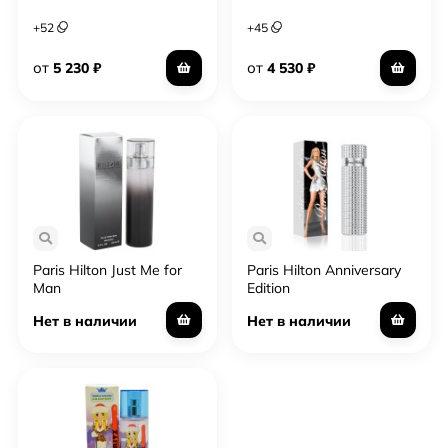
+
52
+
45
от
от
5 230
₽
4 530
₽
Paris Hilton Just Me for
Paris Hilton Anniversary
Man
Edition
Нет в наличии
Нет в наличии