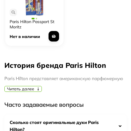
Paris Hilton Passport St
Moritz
Нет в наличии
История бренда Paris Hilton
Paris Hilton представляет американскую парфюмерную
компанию, которая была основана после заключения
Читать далее
предварительного соглашения с «селебрити»
(популярной личностью в мире моды, спорте, политике)
Часто задаваемые вопросы
о применении громкого имени в изготовлении и
маркетинговом продвижении «звездного» аромата.
Настоящим правообладателем данной торговой марки
Сколько стоят оригинальные духи Paris
является организация «Parlux». Начиная с 2005-го г. и по
Hilton?