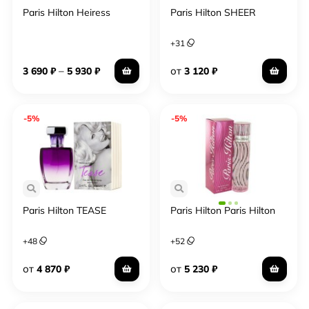
Paris Hilton Heiress
Paris Hilton SHEER
+
31
–
от
3 690
₽
5 930
₽
3 120
₽
-5%
-5%
Paris Hilton TEASE
Paris Hilton Paris Hilton
+
48
+
52
от
от
4 870
₽
5 230
₽