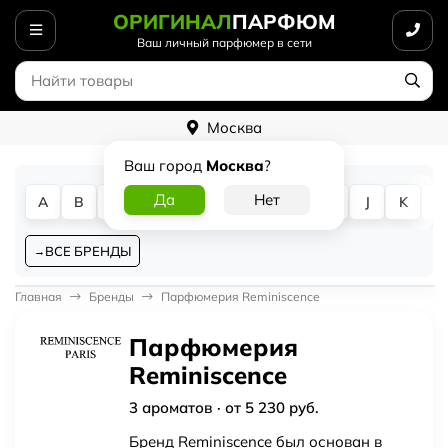
ОРИГИНАЛ
ПАРФЮМ
Ваш личный парфюмер в сети
Москва
Ваш город
Москва
?
A
B
C
D
E
F
G
H
I
J
K
L
ВСЕ БРЕНДЫ
Главная
Бренды
Парфюмерия Reminiscence
Парфюмерия
Reminiscence
3 ароматов · от 5 230 руб.
Бренд Reminiscence был основан в