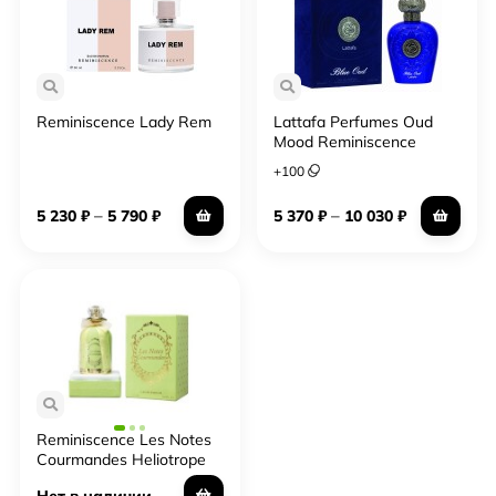
Reminiscence Lady Rem
Lattafa Perfumes Oud
Mood Reminiscence
+
100
–
–
5 230
₽
5 790
₽
5 370
₽
10 030
₽
Reminiscence Les Notes
Courmandes Heliotrope
Нет в наличии