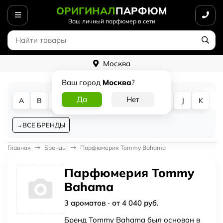
ОРИГИНАЛ
ПАРФЮМ
Ваш личный парфюмер в сети
Москва
Ваш город
Москва
?
A
B
C
D
E
F
G
H
I
J
K
L
ВСЕ БРЕНДЫ
Главная
Бренды
Парфюмерия Tommy Bahama
Парфюмерия Tommy
Bahama
3 ароматов · от 4 040 руб.
Бренд Tommy Bahama был основан в