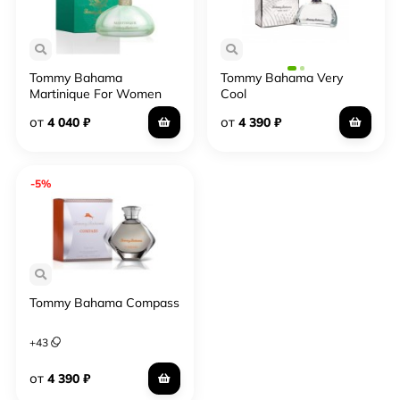
Tommy Bahama
Tommy Bahama Very
Martinique For Women
Cool
от
от
4 040
₽
4 390
₽
-5%
Tommy Bahama Compass
+
43
от
4 390
₽