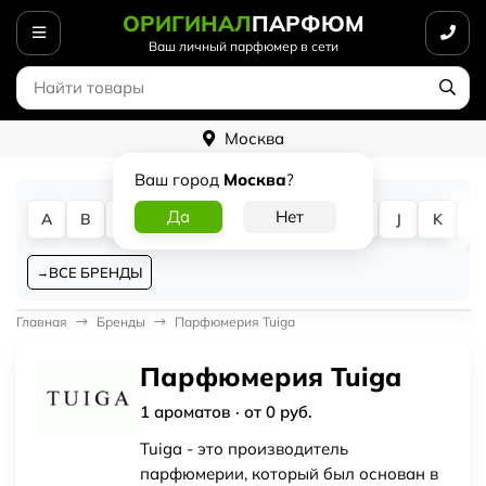
ОРИГИНАЛ
ПАРФЮМ
Ваш личный парфюмер в сети
Москва
Ваш город
Москва
?
A
B
C
D
E
F
G
H
I
J
K
L
ВСЕ БРЕНДЫ
Главная
Бренды
Парфюмерия Tuiga
Парфюмерия Tuiga
1 ароматов · от 0 руб.
Tuiga - это производитель
парфюмерии, который был основан в