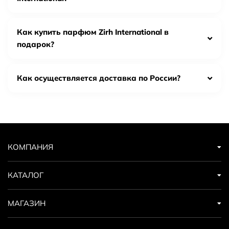
древесные ноты. Все они объединяются в гармоничном
сочетании, которое подчеркивает индивидуальность
каждого мужчины. Продукция Zirh International
Как купить парфюм Zirh International в
отличается высоким качеством и неповторимым стилем.
подарок?
Это бренд для мужчин, которые уверены в себе и ценят
роскошь и элегантность.
Как осуществляется доставка по России?
Признаки оригинальной
парфюмерии Zirh International
Проверьте упаковку: у оригинала ровная
полиграфия, качественный картон и аккуратная
КОМПАНИЯ
плёнка.
Сравните batch code на коробке и флаконе — коды
КАТАЛОГ
должны совпадать.
Осмотрите флакон и распылитель: без сколов,
МАГАЗИН
люфта и следов переклейки.
Оцените аромат: оригинал раскрывается
постепенно и держится стабильно; некачественные