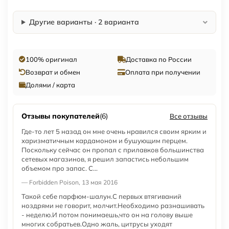
Другие варианты · 2 варианта
100% оригинал
Доставка по России
Возврат и обмен
Оплата при получении
Долями / карта
Отзывы покупателей
(6)
Все отзывы
Где-то лет 5 назад он мне очень нравился своим ярким и
харизматичным кардамоном и бушующим перцем.
Поскольку сейчас он пропал с прилавков большинства
сетевых магазинов, я решил запастись небольшим
объемом про запас. С...
— Forbidden Poison, 13 мая 2016
Такой себе парфюм-шалун.С первых втягиваний
ноздрями не говорит, молчит.Необходимо разнашивать
- неделю.И потом понимаешь,что он на голову выше
многих собратьев.Одно жаль, цитрусы уходят