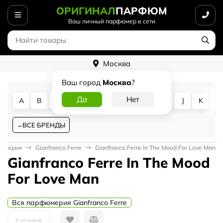
ОРИГИНАЛ
ПАРФЮМ
Ваш личный парфюмер в сети
Москва
Ваш город
Москва
?
A
B
C
D
E
F
G
H
I
J
K
L
ВСЕ БРЕНДЫ
фюмерия
Gianfranco Ferre
Gianfranco Ferre In The Mood For Love Man
Gianfranco Ferre In The Mood
For Love Man
Вся парфюмерия Gianfranco Ferre
6 отзывов