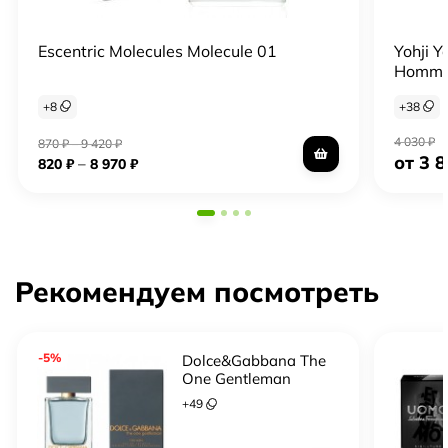
Escentric Molecules Molecule 01
Yohji 
Homme
+
8
+
38
4 030
₽
870
₽
–
9 420
₽
от 3 
–
820
₽
8 970
₽
Рекомендуем посмотреть
-5%
Dolce&Gabbana The
One Gentleman
+
49