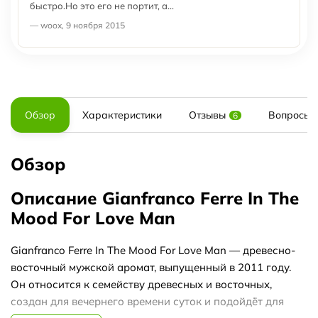
быстро.Но это его не портит, а...
— woox, 9 ноября 2015
Обзор
Характеристики
Отзывы
Вопросы и
6
Обзор
Описание Gianfranco Ferre In The
Mood For Love Man
Gianfranco Ferre In The Mood For Love Man — древесно-
восточный мужской аромат, выпущенный в 2011 году.
Он относится к семейству древесных и восточных,
создан для вечернего времени суток и подойдёт для