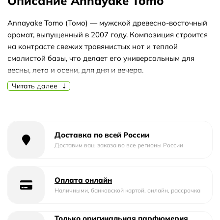
Описание Annayake Tomo
Annayake Tomo (Томо) — мужской древесно-восточный
аромат, выпущенный в 2007 году. Композиция строится
на контрасте свежих травянистых нот и теплой
смолистой базы, что делает его универсальным для
весны, лета и осени, для дня и вечера.
Читать далее
Аромат открывается лавандой, цитрусами и
розмарином — свежее, пряное начало. В сердце
раскрываются кориандр, табак и мускатный шалфей,
добавляя глубину и благородную горчинку. База из
бензоина, тонка-бобов, лабданума и черного мускуса
Доставка по всей России
создает теплый, слегка сладковатый и шлейф.
Доставим ваш заказа во все регионы России
Благодаря сбалансированной пирамиде Tomo подойдет
для повседневного использования в теплое время года,
Оплата онлайн
а также для вечерних выходов. При выборе формата
Наличными, банковской картой, онлайн, рассрочка
обратите внимание: отливант удобен для знакомства с
ароматом, тестер — практичный вариант без
Только оригинальная парфюмерия