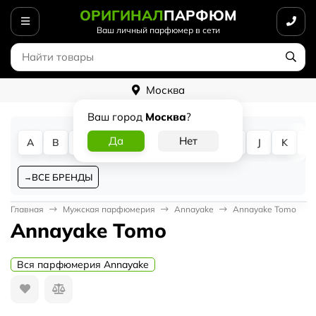
ОРИГИНАЛ
ПАРФЮМ
Ваш личный парфюмер в сети
Москва
Ваш город
Москва
?
A
B
C
D
E
F
G
H
I
J
K
L
ВСЕ БРЕНДЫ
Главная
Мужская парфюмерия
Annayake
Annayake Tomo
Annayake Tomo
Вся парфюмерия Annayake