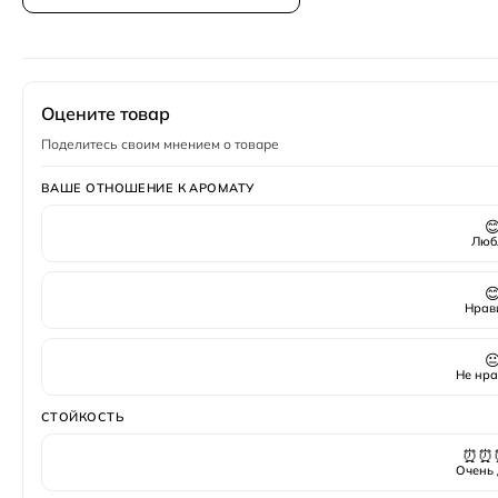
Год создания
2017
Отливант — небольшой объём из оригинального фл
Тестер — полноценный флакон, часто без подарочн
Верхние ноты
персик
,
Цитрусы
,
клюква
Полный флакон — запечатанный оригинал в заводс
Пол
Мужской
Оцените товар
Поделитесь своим мнением о товаре
ВАШЕ ОТНОШЕНИЕ К АРОМАТУ

Люб

Нрав

Не нра
СТОЙКОСТЬ
⏰⏰
Очень 