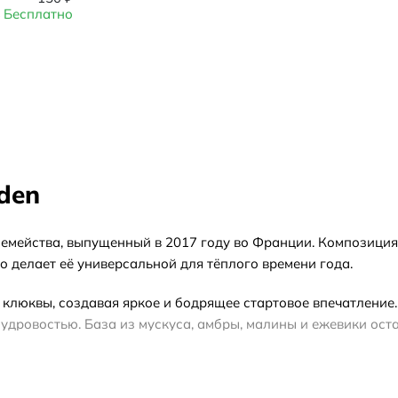
Бесплатно
den
емейства, выпущенный в 2017 году во Франции. Композиция
о делает её универсальной для тёплого времени года.
 клюквы, создавая яркое и бодрящее стартовое впечатление.
пудровостью. База из мускуса, амбры, малины и ежевики ос
тен и днём, и вечером в весенне-летне-осенний период. Пр