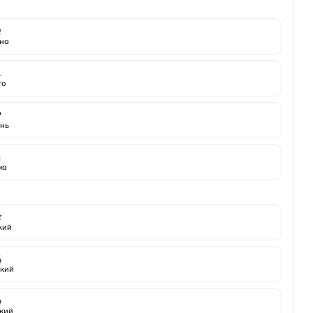

на
️
то

нь
️
ма

жий

кий

кий