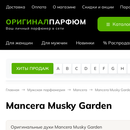
Доставка
Оплата
О магазине
Скидки и акции
Парф
ОРИГИНАЛ
ПАРФЮМ
Катало
Ваш личный парфюмер в сети
Для женщин
Для мужчин
Новинки
% Распрода
ХИТЫ ПРОДАЖ
A
B
C
D
E
F
G
H
Главная
Мужская парфюмерия
Mancera
Mancera Musky Gard
Mancera Musky Garden
Оригинальные духи Mancera Musky Garden