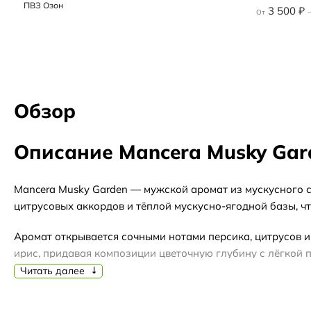
ПВЗ Озон
3 500
₽
От
–
Обзор
Описание Mancera Musky Gar
Mancera Musky Garden — мужской аромат из мускусного с
цитрусовых аккордов и тёплой мускусно-ягодной базы, чт
Аромат открывается сочными нотами персика, цитрусов и
ирис, придавая композиции цветочную глубину с лёгкой 
звучание.
Читать далее
Благодаря сбалансированной пирамиде Musky Garden умес