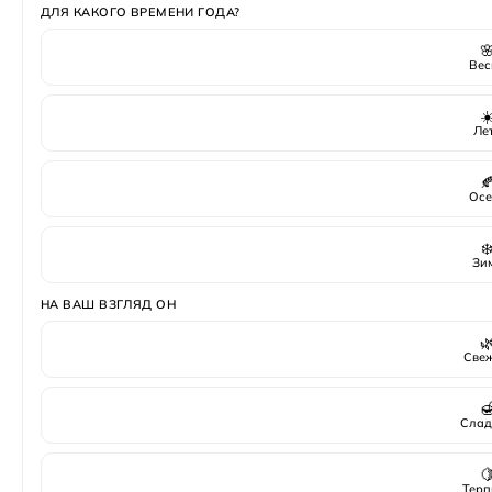
ДЛЯ КАКОГО ВРЕМЕНИ ГОДА?

Вес
☀
Ле

Осе
❄
Зи
НА ВАШ ВЗГЛЯД ОН

Све

Слад

Терп