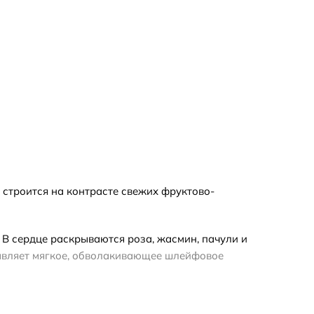
 строится на контрасте свежих фруктово-
 В сердце раскрываются роза, жасмин, пачули и
тавляет мягкое, обволакивающее шлейфовое
и выборе формата обратите внимание: отливант