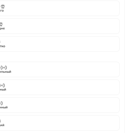
⏰⏰
го
⏰
дне
⏰
тко
💨💨
ильный
💨
ный
💨
нный

кий