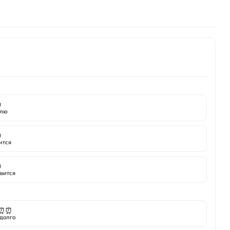
акона, чтобы попробовать до полного флакона
ой упаковки, обычно выгоднее
кой упаковке

лю

ится

вится
⏰⏰
долго