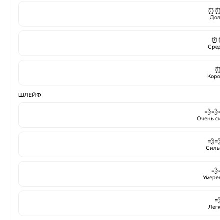
⏰
Дол
⏰
Сре
Коро
ШЛЕЙФ
💨💨
Очень с
💨
Силь
💨
Умере

Лег