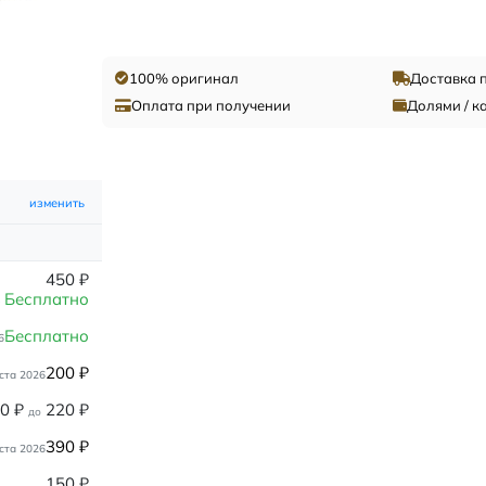
100% оригинал
Доставка 
Оплата при получении
Долями / к
изменить
450
₽
Бесплатно
Бесплатно
6
200
₽
ста 2026
80
₽
220
₽
до
390
₽
ста 2026
150
₽