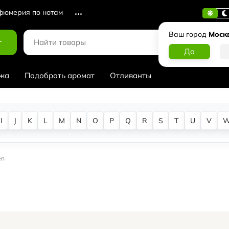
юмерия по нотам
Ваш город
Моск
г
жа
Подобрать аромат
Отливанты
I
J
K
L
M
N
O
P
Q
R
S
T
U
V
en