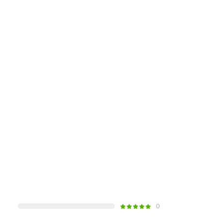
 — получить запечатанный оригинал в заводской
0