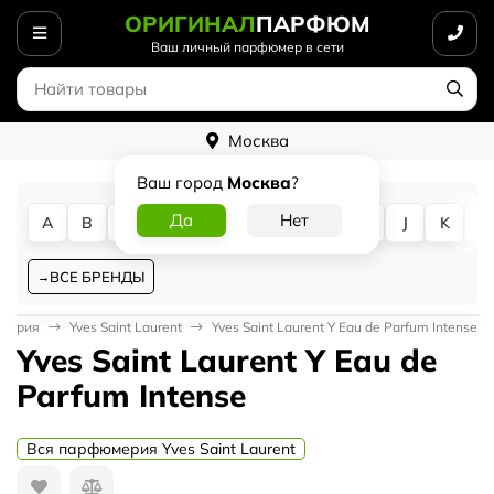
ОРИГИНАЛ
ПАРФЮМ
Ваш личный парфюмер в сети
Москва
Ваш город
Москва
?
A
B
C
D
E
F
G
H
I
J
K
L
ВСЕ БРЕНДЫ
мерия
Yves Saint Laurent
Yves Saint Laurent Y Eau de Parfum Intense
Yves Saint Laurent Y Eau de
Parfum Intense
Вся парфюмерия Yves Saint Laurent