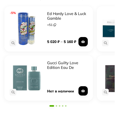
-5%
Ed Hardy Love & Luck
Gamble
+
51
–
5 020
₽
5 160
₽
Gucci Guilty Love
Edition Eau De
Parfum
Нет в наличии