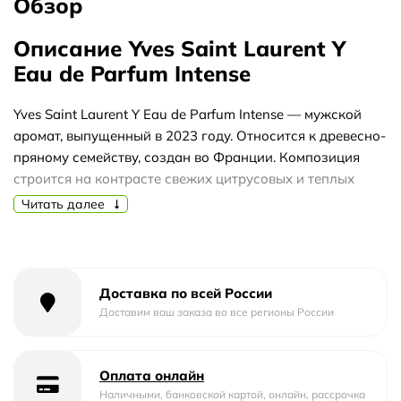
Обзор
Описание Yves Saint Laurent Y
Eau de Parfum Intense
Yves Saint Laurent Y Eau de Parfum Intense — мужской
аромат, выпущенный в 2023 году. Относится к древесно-
пряному семейству, создан во Франции. Композиция
строится на контрасте свежих цитрусовых и теплых
древесных нот, что делает его выразительным и
Читать далее
запоминающимся.
Аромат открывается ярким бергамотом в компании
имбиря и ягод можжевельника, создавая энергичный
Доставка по всей России
старт. В сердце раскрываются лаванда, герань и
Доставим ваш заказа во все регионы России
шалфей, придавая композиции пряный и слегка
травянистый характер. База из пачули, ветивера и кедра
обеспечивает стойкий древесный шлейф, который
Оплата онлайн
сохраняет глубину на протяжении всего звучания.
Наличными, банковской картой, онлайн, рассрочка