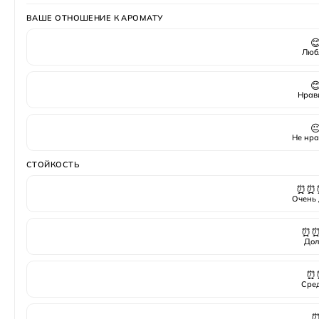
ВАШЕ ОТНОШЕНИЕ К АРОМАТУ

Люб

Нрав

Не нра
СТОЙКОСТЬ
⏰⏰
Очень 
⏰
Дол
⏰
Сре