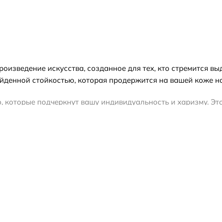
оизведение искусства, созданное для тех, кто стремится вы
йденной стойкостью, которая продержится на вашей коже на
, которые подчеркнут вашу индивидуальность и харизму. Эт
аскрываются во всей своей красе.
их цитрусовых нот, которые мгновенно пробуждают чувства 
авляющие изысканности и женственности. В завершении, баз
ейф.
сти и преданности искусству парфюмерии. Бренд Ajmal, основ
ъединяют в себе богатое наследие и современные технолог