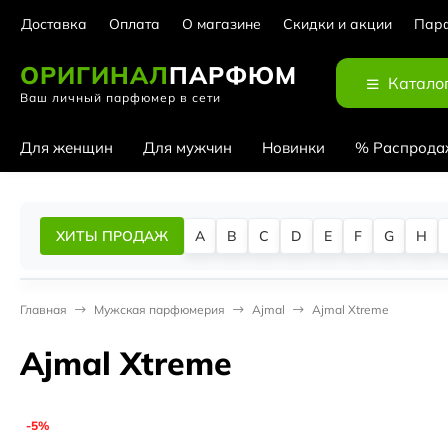
Доставка
Оплата
О магазине
Скидки и акции
Парф
ОРИГИНАЛ
ПАРФЮМ
Катало
Ваш личный парфюмер в сети
Для женщин
Для мужчин
Новинки
% Распрода
ХИТЫ ПРОДАЖ
A
B
C
D
E
F
G
H
Главная
Мужская парфюмерия
Ajmal
Ajmal Xtreme
Ajmal Xtreme
-5%