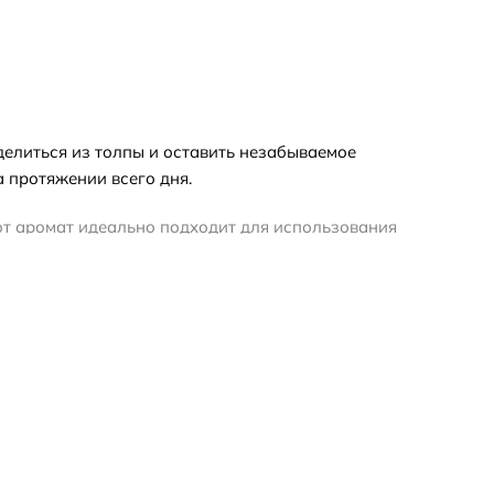
делиться из толпы и оставить незабываемое
 протяжении всего дня.
от аромат идеально подходит для использования
и придают энергии. Затем он плавно переходит в
овые ноты древесины и пряностей придают
анный в 1951 году, является одним из ведущих
ии, чтобы создавать уникальные и неповторимые