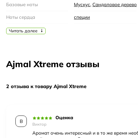
Базовые ноты
Мускус
,
Сандаловое дерево
Ноты сердца
специи
Страна производства
ОАЭ
Читать далее
Бренд
Ajmal
Семейство
Древесные
,
Ароматические
Ajmal Xtreme отзывы
Время года
Осень, Зима
Время суток
Вечер
2 отзыва к товару Ajmal Xtreme
Возраст
35-45, 45 и более
Год создания
2018
Оценка
Верхние ноты
Роза
В
Виктор
Пол
Мужской
Аромат очень интересный и в то же время нео