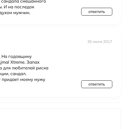
ы сандала смешанного
. И на последок
ответить
 духом мужчин.
30 июля 2017
. На годовщину
jmal Xtreme. Запах
аз для любителей риска
ции, сандал.
т придает моему мужу
ответить