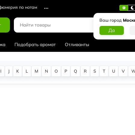
юмерия по нотам
Ваш город
Моск
г
жа
Подобрать аромат
Отливанты
I
J
K
L
M
N
O
P
Q
R
S
T
U
V