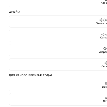
Коро
ШЛЕЙФ
💨💨
Очень с
💨
Силь
💨
Умере

Лег
ДЛЯ КАКОГО ВРЕМЕНИ ГОДА?

Вес
☀
Ле