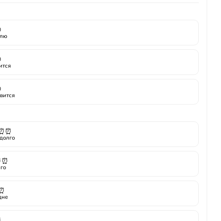

лю

ится

вится
⏰⏰
долго
⏰⏰
го
⏰
дне
⏰