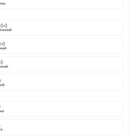
тко
💨💨
ильный
💨
ный
💨
нный

кий

на
️
то