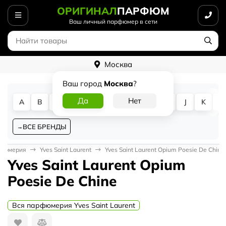
ОРИГИНАЛ
ПАРФЮМ
Ваш личный парфюмер в сети
Москва
Ваш город
Москва
?
A
B
C
D
E
F
G
H
I
J
K
L
ВСЕ БРЕНДЫ
рфюмерия
Yves Saint Laurent
Yves Saint Laurent Opium Poesie De Chine
Yves Saint Laurent Opium
Poesie De Chine
Вся парфюмерия Yves Saint Laurent