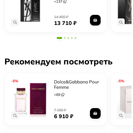
+
137
14 400
₽
13 710
₽
Рекомендуем посмотреть
-5%
-5%
Dolce&Gabbana Pour
Femme
+
69
7 260
₽
6 910
₽